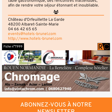
table gastronomique, des rencontres inattendues,
afin de rendre votre séjour étonnant et inoubliable.
Château d'Orfeuillette La Garde
48200 Albaret-Sainte-Marie
04 66 42 65 65
events@hotels-brunel.com
http://www.hotels-brunel.com
Fiche n°T999
ABONNEZ-VOUS À NOTRE
NEWSLETTER