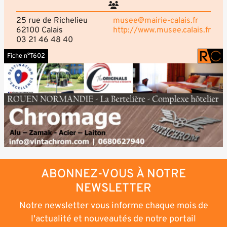
25 rue de Richelieu
musee@mairie-calais.fr
62100 Calais
http://www.musee.calais.fr
03 21 46 48 40
Fiche n°T602
ABONNEZ-VOUS À NOTRE
NEWSLETTER
Notre newsletter vous informe chaque mois de
l'actualité et nouveautés de notre portail