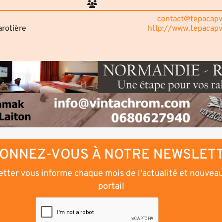
contact@tepacap
rotière
http://www.tepacap
ONNEZ-VOUS À NOTRE NEWSLET
tter vous informe chaque mois de l'actualité et nouvea
portail