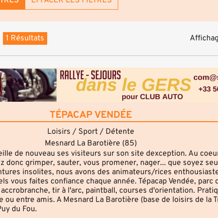
LTRES
EFFACER LES FILTRES
1 Résultats
Affichag
TÉPACAP VENDÉE
Loisirs / Sport / Détente
Mesnard La Barotière (85)
lle de nouveau ses visiteurs sur son site dexception. Au coeur
ez donc grimper, sauter, vous promener, nager... que soyez seu
tures insolites, nous avons des animateurs/rices enthousiast
ls vous faites confiance chaque année. Tépacap Vendée, parc d
accrobranche, tir à l'arc, paintball, courses d'orientation. Prati
e ou entre amis. A Mesnard La Barotière (base de loisirs de la T
Puy du Fou.