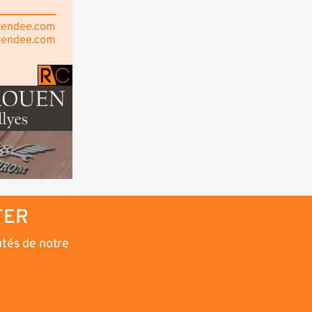
vendee.com
vendee.com
TER
utés de notre