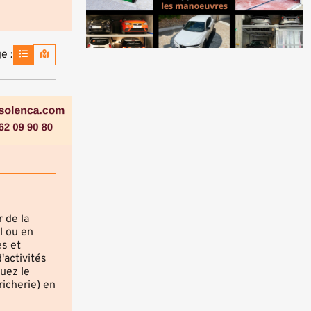
e :
 de la
l ou en
es et
'activités
quez le
richerie) en