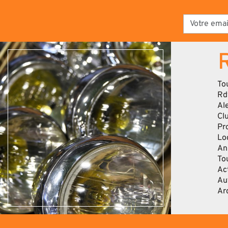
To
Rd
Al
Cl
Pr
Lo
An
To
Ac
Au
Ar