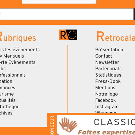
R
R
ubriques
etrocal
us les évènements
Présentation
v Mensuels
Contact
erte Evènements
Newsletter
ubs
Partenariats
ofessionnels
Statistiques
cation
Press-Book
nonces
Mentions
urisme
Notre logo
tualités
Facebook
tothèque
Instragram
chives
Whatsapp
ANNONCEUR