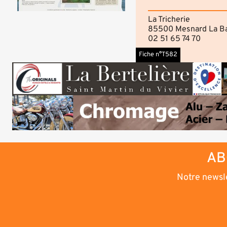
La Tricherie
85500 Mesnard La Ba
02 51 65 74 70
Fiche n°T582
AB
Notre newsle