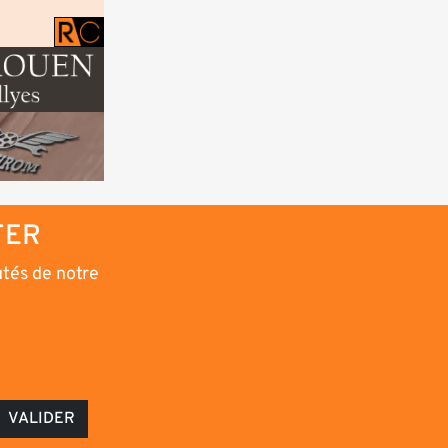
TER
utés de notre
VALIDER