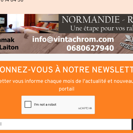
70 74 84 38
ONNEZ-VOUS À NOTRE NEWSLET
tter vous informe chaque mois de l'actualité et nouvea
portail