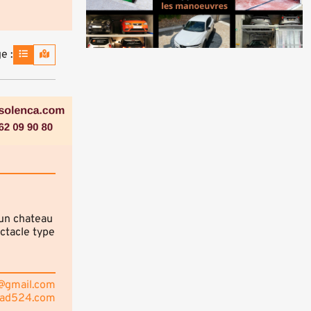
e :
'un chateau
ctacle type
r@gmail.com
oad524.com