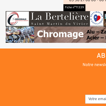
05 56 27 08 66 - 06 
Fiche n°T1339
AB
Notre newsle