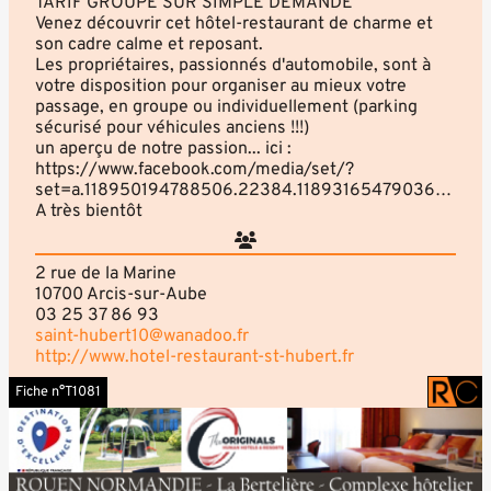
TARIF GROUPE SUR SIMPLE DEMANDE
Venez découvrir cet hôtel-restaurant de charme et
son cadre calme et reposant.
Les propriétaires, passionnés d'automobile, sont à
votre disposition pour organiser au mieux votre
passage, en groupe ou individuellement (parking
sécurisé pour véhicules anciens !!!)
un aperçu de notre passion... ici :
https://www.facebook.com/media/set/?
set=a.118950194788506.22384.118931654790360&type=3
A très bientôt
2 rue de la Marine
10700 Arcis-sur-Aube
03 25 37 86 93
saint-hubert10@wanadoo.fr
http://www.hotel-restaurant-st-hubert.fr
Fiche n°T1081