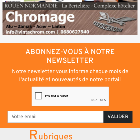
ABONNEZ-VOUS À NOTRE
NEWSLETTER
Notre newsletter vous informe chaque mois de
l'actualité et nouveautés de notre portail
VALIDER
R
ubriques