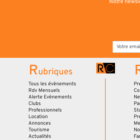
Notre newsle
R
ubriques
Tous les évènements
Pr
Rdv Mensuels
Co
Alerte Evènements
Ne
Clubs
Pa
Professionnels
St
Location
Pr
Annonces
Me
Tourisme
No
Actualités
Fa