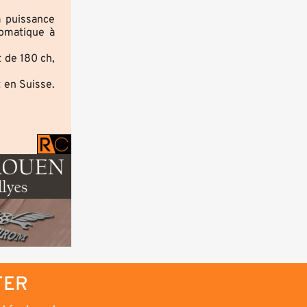
a puissance
tomatique à
t de 180 ch,
t en Suisse.
TER