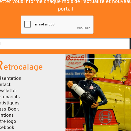
tter vous informe chaque mois de l'actualité et nouvea
portail
R
etrocalage
ésentation
ntact
wsletter
rtenariats
atistiques
ess-Book
ntions
tre logo
cebook