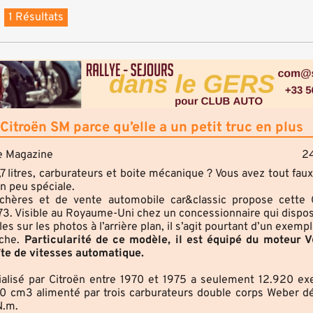
1 Résultats
itroën SM parce qu’elle a un petit truc en plus
e Magazine
2
7 litres, carburateurs et boite mécanique ? Vous avez tout fau
n peu spéciale.
nchères et de vente automobile car&classic propose cette
73. Visible au Royaume-Uni chez un concessionnaire qui dispos
les sur les photos à l’arrière plan, il s’agit pourtant d’un exempl
uche.
Particularité de ce modèle, il est équipé du moteur 
oîte de vitesses automatique.
lisé par Citroën entre 1970 et 1975 a seulement 12.920 ex
70 cm3 alimenté par trois carburateurs double corps Weber dé
N.m.