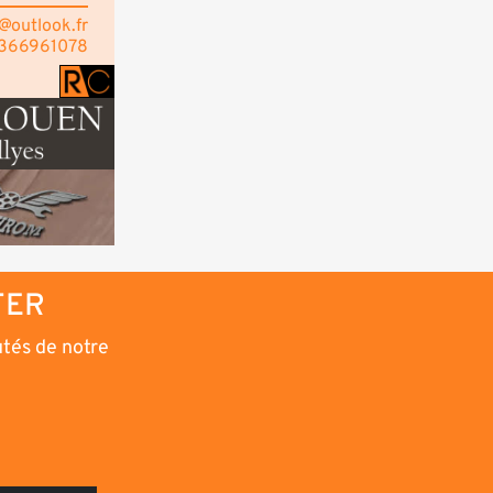
@outlook.fr
6366961078
TER
utés de notre