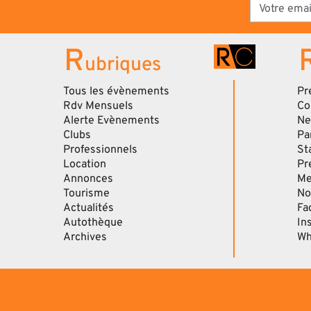
R
ubriques
Tous les évènements
Pr
Rdv Mensuels
Co
Alerte Evènements
Ne
Clubs
Pa
Professionnels
St
Location
Pr
Annonces
Me
Tourisme
No
Actualités
Fa
Autothèque
In
Archives
Wh