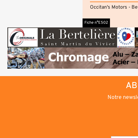
Occitan's Motors - B
Fiche n°E502
AB
Notre newsle