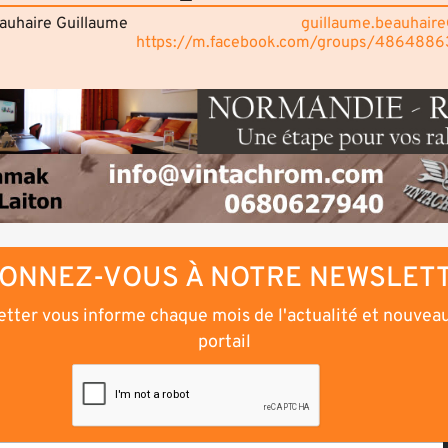
eauhaire Guillaume
guillaume.beauhaire
https://m.facebook.com/groups/486488
ONNEZ-VOUS À NOTRE NEWSLET
tter vous informe chaque mois de l'actualité et nouvea
portail