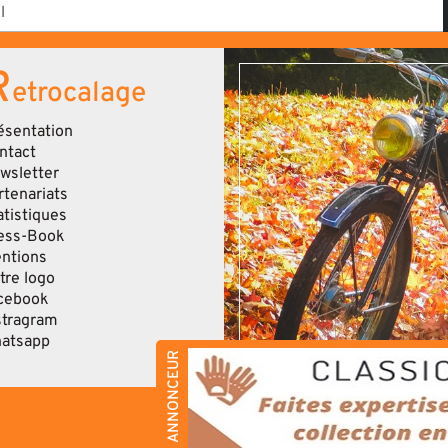
R
etrocalage
ésentation
ntact
wsletter
rtenariats
atistiques
ess-Book
ntions
tre logo
cebook
stragram
atsapp
ANNONCEUR