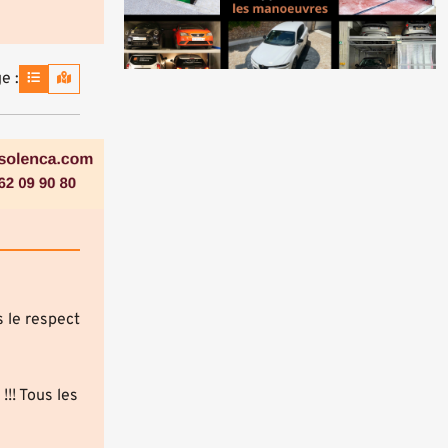
e :
 le respect
!! Tous les