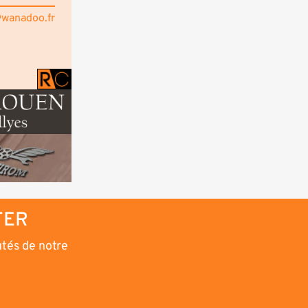
@wanadoo.fr
TER
utés de notre