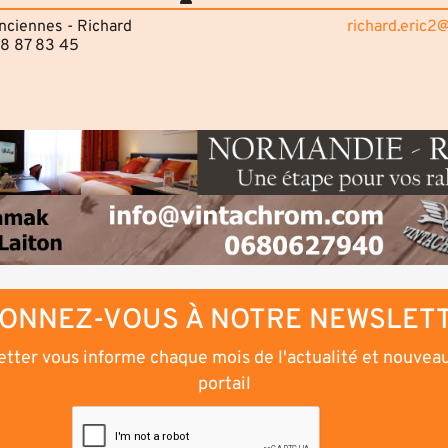
anciennes - Richard
richard.eric2
08 87 83 45
ONNEZ-VOUS À NOTRE NEWSLET
tter vous informe chaque mois de l'actualité et nouvea
portail