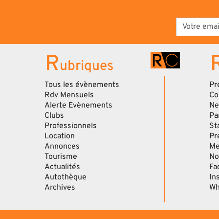
R
ubriques
Tous les évènements
Pr
Rdv Mensuels
Co
Alerte Evènements
Ne
Clubs
Pa
Professionnels
St
Location
Pr
Annonces
Me
Tourisme
No
Actualités
Fa
Autothèque
In
Archives
Wh