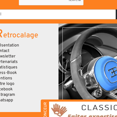
R
etrocalage
ésentation
ntact
wsletter
rtenariats
atistiques
ess-Book
ntions
tre logo
cebook
stragram
atsapp
ANNONCEUR