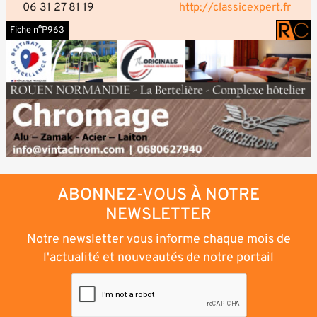
06 31 27 81 19
http://classicexpert.fr
Fiche n°P963
ABONNEZ-VOUS À NOTRE
NEWSLETTER
Notre newsletter vous informe chaque mois de
l'actualité et nouveautés de notre portail