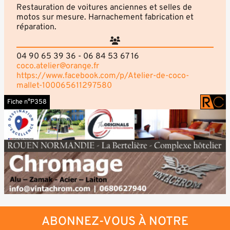
Restauration de voitures anciennes et selles de
motos sur mesure. Harnachement fabrication et
réparation.
04 90 65 39 36 - 06 84 53 67 16
coco.atelier@orange.fr
https://www.facebook.com/p/Atelier-de-coco-
mallet-100065611297580
Fiche n°P358
ABONNEZ-VOUS À NOTRE