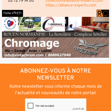
02 72 79 74 00
collection@alliance-experts.com
https://alliance-experts.com
Fiche n°P271
ABONNEZ-VOUS À NOTRE
NEWSLETTER
Notre newsletter vous informe chaque mois de
l'actualité et nouveautés de notre portail