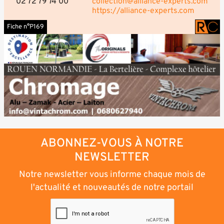
02 72 79 74 00
collection@alliance-experts.com
https://alliance-experts.com
Fiche n°P169
ABONNEZ-VOUS À NOTRE
NEWSLETTER
Notre newsletter vous informe chaque mois de
l'actualité et nouveautés de notre portail