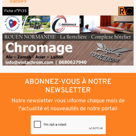
8ad8e9
Fiche n°P135
ABONNEZ-VOUS À NOTRE
NEWSLETTER
Notre newsletter vous informe chaque mois de
l'actualité et nouveautés de notre portail