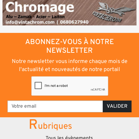
ABONNEZ-VOUS À NOTRE
NEWSLETTER
Notre newsletter vous informe chaque mois de
l'actualité et nouveautés de notre portail
VALIDER
R
ubriques
Tous les évènements