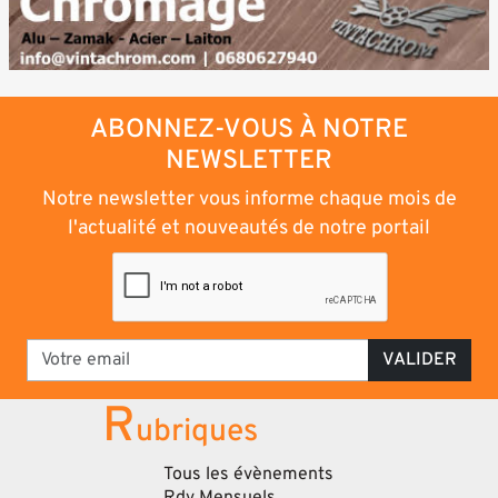
ABONNEZ-VOUS À NOTRE
NEWSLETTER
Notre newsletter vous informe chaque mois de
l'actualité et nouveautés de notre portail
VALIDER
R
ubriques
Tous les évènements
Rdv Mensuels