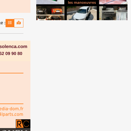
e :
dia-dom.fr
4lparts.com