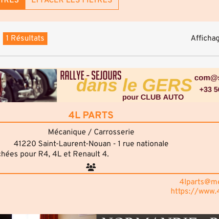
LTRES
EFFACER LES FILTRES
1 Résultats
Affichag
4L PARTS
Mécanique / Carrosserie
41220 Saint-Laurent-Nouan - 1 rue nationale
chées pour R4, 4L et Renault 4.
4lparts@me
https://www.