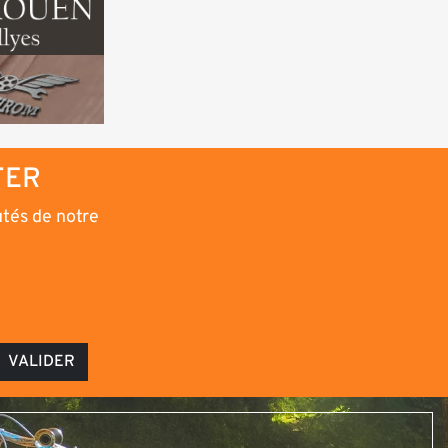
TER
utés de notre
VALIDER