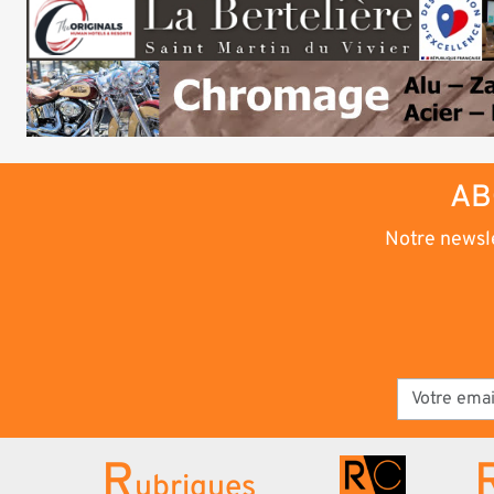
AB
Notre newsle
R
ubriques