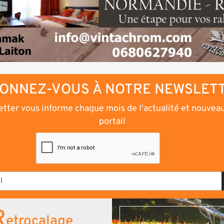
ONNEZ-VOUS À NOTRE NEWSLET
tter vous informe chaque mois de l'actualité et nouvea
portail
R
etrocalage