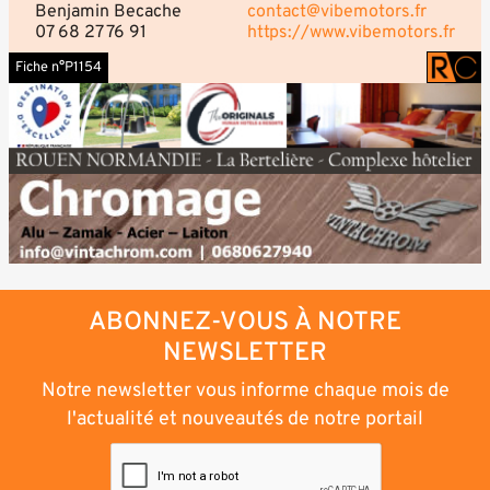
Benjamin Becache
contact@vibemotors.fr
07 68 27 76 91
https://www.vibemotors.fr
Fiche n°P1154
ABONNEZ-VOUS À NOTRE
NEWSLETTER
Notre newsletter vous informe chaque mois de
l'actualité et nouveautés de notre portail