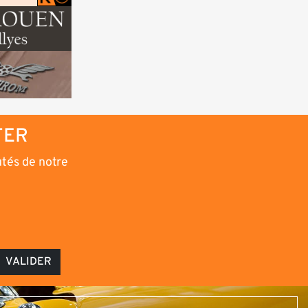
TER
utés de notre
VALIDER