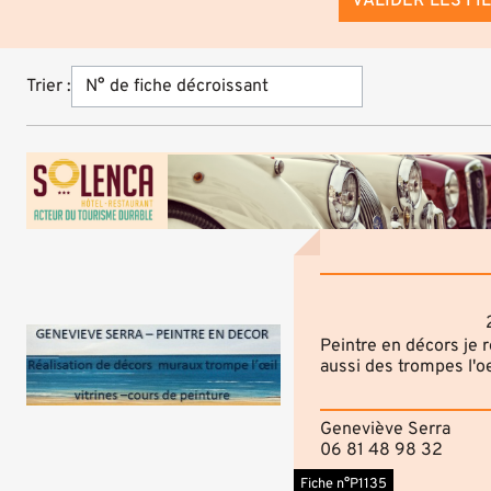
VALIDER LES FI
Trier :
Peintre en décors je r
aussi des trompes l'oe
Geneviève Serra
06 81 48 98 32
Fiche n°P1135