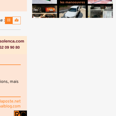
e :
tions, mais
laposte.net
nalblog.com