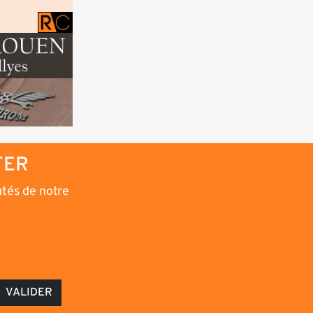
TER
utés de notre
VALIDER