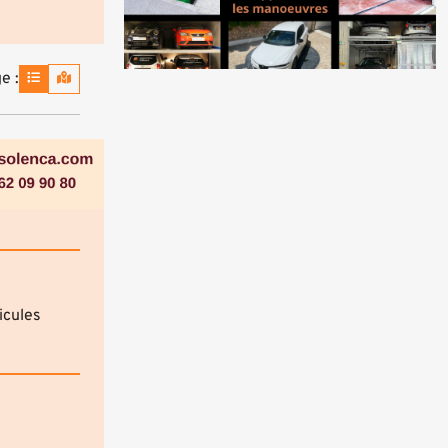
e :
icules