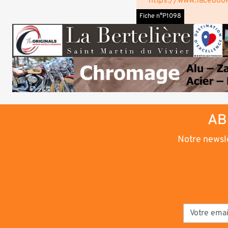
https://www.faceboo
Fiche n°P1098
AB
Notre newsle