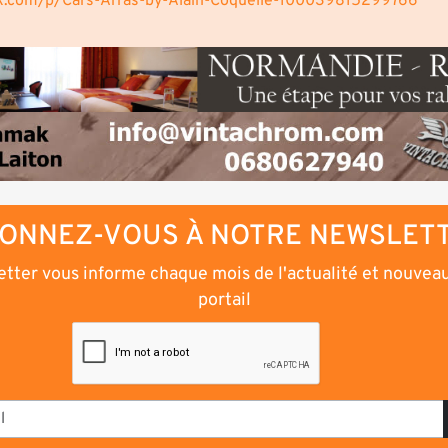
k.com/p/Cars-Arras-by-Alain-Coquelle-100039815299766
ONNEZ-VOUS À NOTRE NEWSLET
tter vous informe chaque mois de l'actualité et nouvea
portail