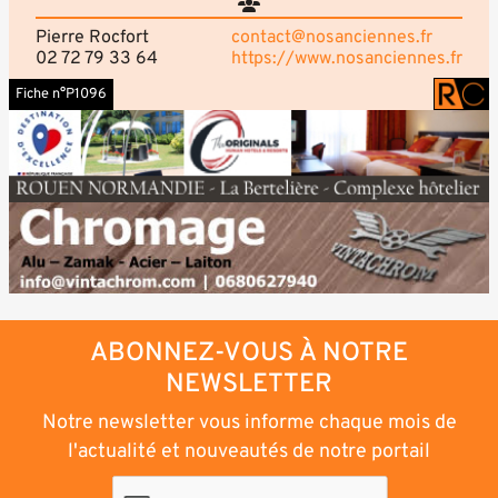
Pierre Rocfort
contact@nosanciennes.fr
02 72 79 33 64
https://www.nosanciennes.fr
Fiche n°P1096
ABONNEZ-VOUS À NOTRE
NEWSLETTER
Notre newsletter vous informe chaque mois de
l'actualité et nouveautés de notre portail