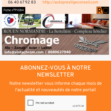
06 40 67 92 83
http://autoprestigeconseil.com
Fiche n°P1084
ABONNEZ-VOUS À NOTRE
NEWSLETTER
Notre newsletter vous informe chaque mois de
l'actualité et nouveautés de notre portail