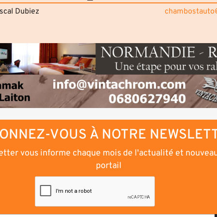
scal Dubiez
chambostauto
ONNEZ-VOUS À NOTRE NEWSLET
tter vous informe chaque mois de l'actualité et nouvea
portail