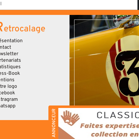
R
etrocalage
ésentation
ntact
wsletter
rtenariats
atistiques
ess-Book
ntions
tre logo
cebook
stragram
atsapp
ANNONCEUR