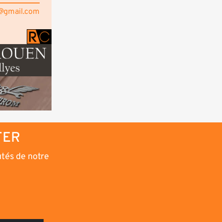
@gmail.com
TER
utés de notre