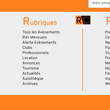
R
ubriques
Tous les évènements
Pr
Rdv Mensuels
Co
Alerte Evènements
Ne
Clubs
Pa
Professionnels
St
Location
Pr
Annonces
Me
Tourisme
No
Actualités
Fa
Autothèque
In
Archives
Wh