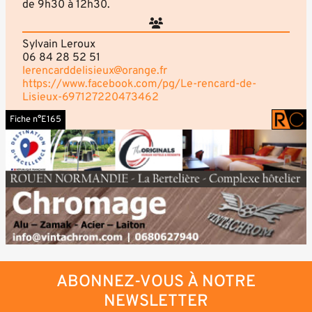
de 9h30 à 12h30.
Sylvain Leroux
06 84 28 52 51
lerencarddelisieux@orange.fr
https://www.facebook.com/pg/Le-rencard-de-
Lisieux-697127220473462
Fiche n°E165
ABONNEZ-VOUS À NOTRE
NEWSLETTER