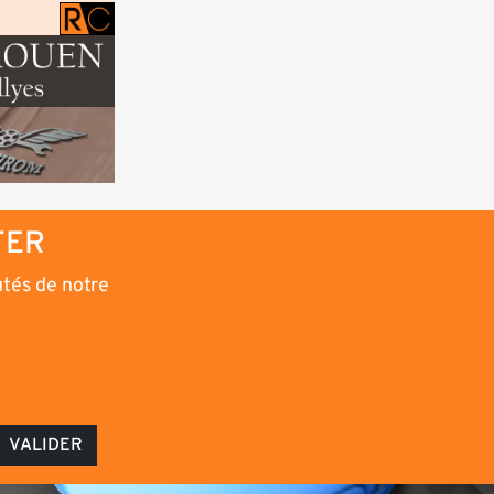
TER
utés de notre
VALIDER