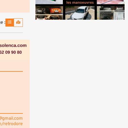
e :
3@gmail.com
m/retrodore