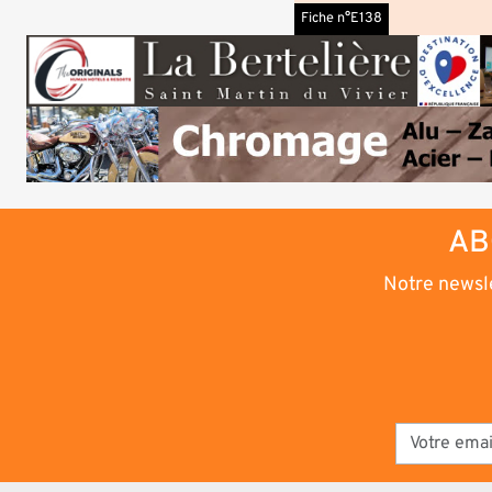
Fiche n°E138
AB
Notre newsle