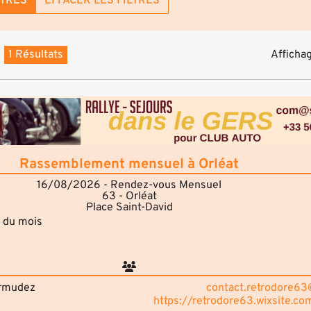
LTRES
EFFACER LES FILTRES
1 Résultats
Affichag
Rassemblement mensuel à Orléat
16/08/2026 - Rendez-vous Mensuel
63 - Orléat
Place Saint-David
 du mois
ermudez
contact.retrodore6
https://retrodore63.wixsite.co