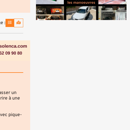
e :
asser un
rire à une
avec pique-