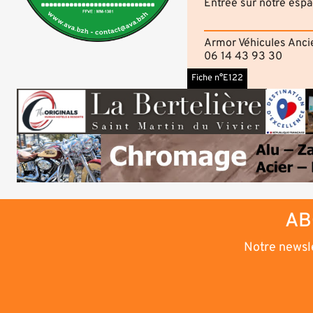
Entrée sur notre espa
Armor Véhicules Anci
06 14 43 93 30
Fiche n°E122
AB
Notre newsle