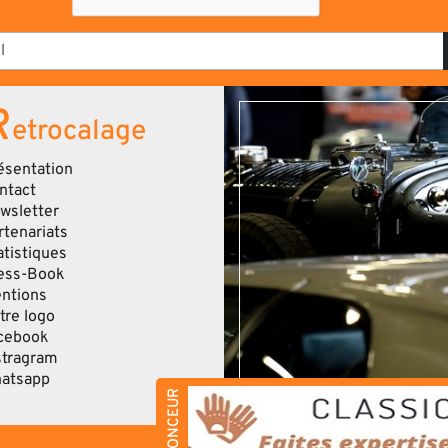
R
etrocalage
ésentation
ntact
wsletter
rtenariats
atistiques
ess-Book
ntions
tre logo
cebook
stragram
atsapp
ANNONCEUR