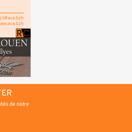
ct@ava.bzh
www.ava.bzh
TER
utés de notre