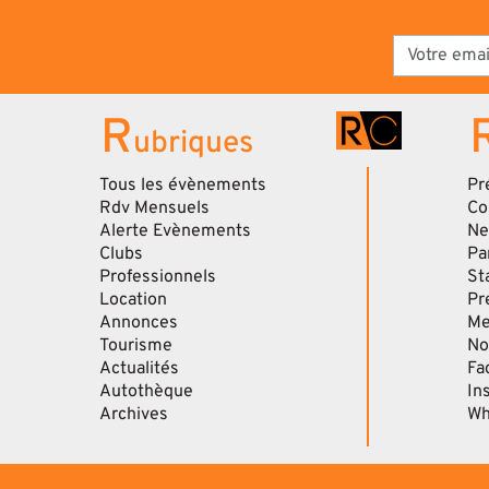
R
ubriques
Tous les évènements
Pr
Rdv Mensuels
Co
Alerte Evènements
Ne
Clubs
Pa
Professionnels
St
Location
Pr
Annonces
Me
Tourisme
No
Actualités
Fa
Autothèque
In
Archives
Wh