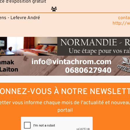
ce d'exposition gratuit
ens - Lefevre André
conta
http://
ONNEZ-VOUS À NOTRE NEWSLET
tter vous informe chaque mois de l'actualité et nouvea
portail