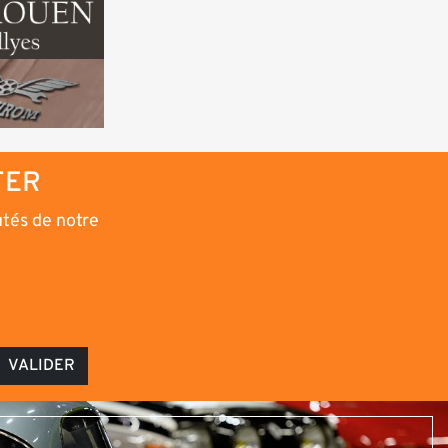
TER
utés de notre
VALIDER