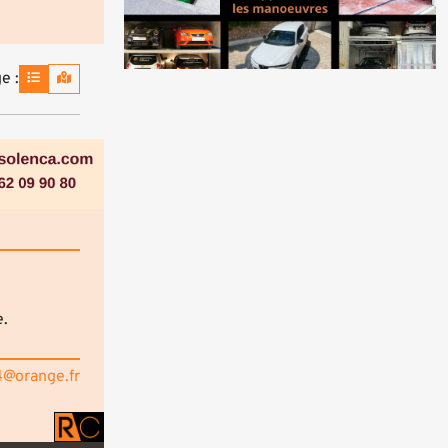
e :
e.
@orange.fr