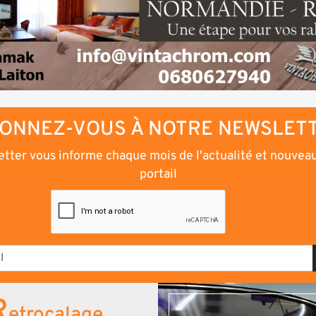
ONNEZ-VOUS À NOTRE NEWSLET
tter vous informe chaque mois de l'actualité et nouvea
portail
R
etrocalage