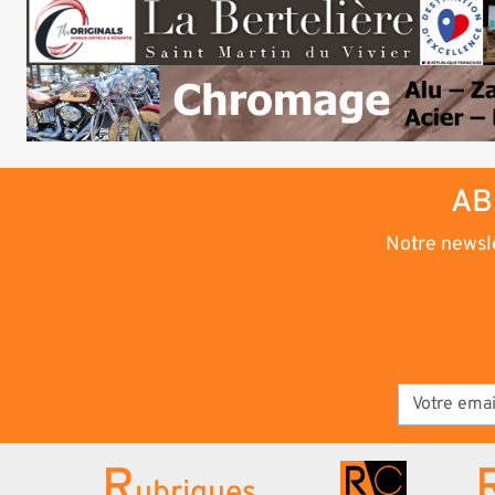
AB
Notre newsle
R
ubriques