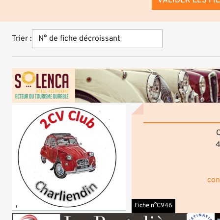
VALIDER LES FI
Trier :
C
4
con
Fiche n°C946