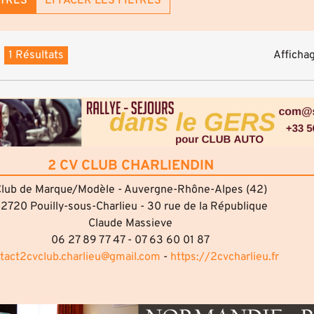
LTRES
EFFACER LES FILTRES
1 Résultats
Affichag
2 CV CLUB CHARLIENDIN
lub de Marque/Modèle - Auvergne-Rhône-Alpes (42)
2720 Pouilly-sous-Charlieu - 30 rue de la République
Claude Massieve
06 27 89 77 47 - 07 63 60 01 87
tact2cvclub.charlieu@gmail.com
-
https://2cvcharlieu.fr