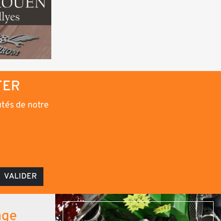
TER
utés de notre
VALIDER
age