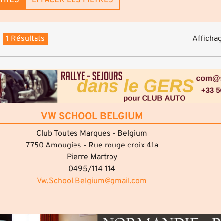
LTRES
EFFACER LES FILTRES
1 Résultats
Affichag
VW SCHOOL BELGIUM
Club Toutes Marques - Belgium
7750 Amougies - Rue rouge croix 41a
Pierre Martroy
0495/114 114
Vw.School.Belgium@gmail.com