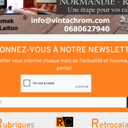
ONNEZ-VOUS À NOTRE NEWSLET
tter vous informe chaque mois de l'actualité et nouvea
portail
R
R
ubriques
etrocal