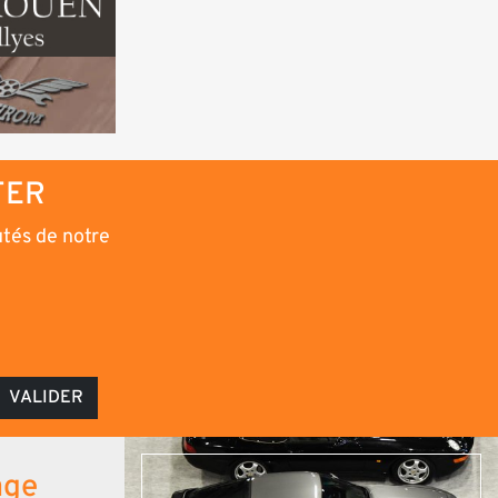
TER
utés de notre
VALIDER
age