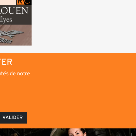
TER
utés de notre
VALIDER