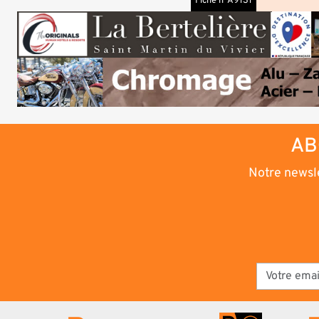
Fiche n°A9131
AB
Notre newsle