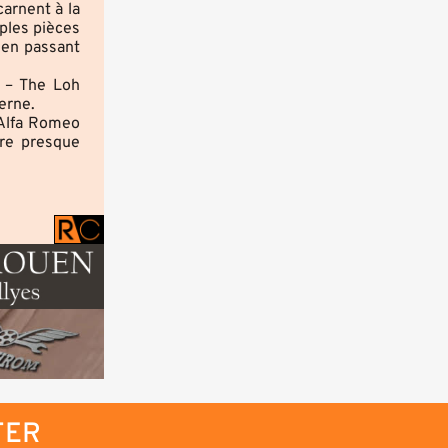
carnent à la
mples pièces
 en passant
m – The Loh
erne.
 Alfa Romeo
ère presque
TER