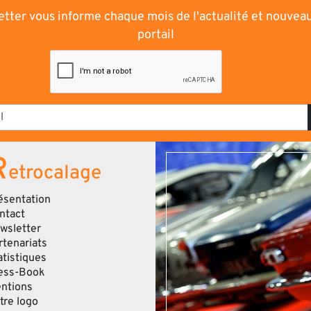
tter vous informe chaque mois de l'actualité et nouvea
portail
R
etrocalage
ésentation
ntact
wsletter
rtenariats
atistiques
ess-Book
ntions
tre logo