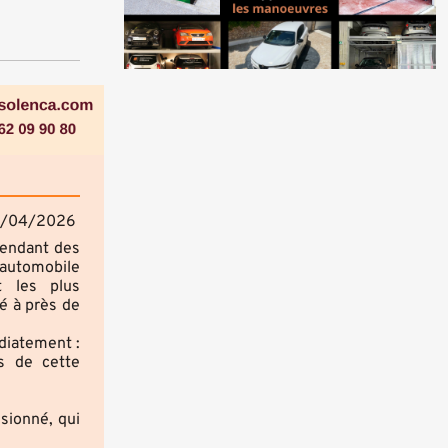
/04/2026
Pendant des
 automobile
t les plus
é à près de
diatement :
rs de cette
ssionné, qui