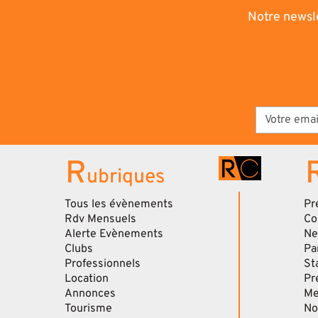
Notre newsle
R
ubriques
Tous les évènements
Pr
Rdv Mensuels
Co
Alerte Evènements
Ne
Clubs
Pa
Professionnels
St
Location
Pr
Annonces
Me
Tourisme
No