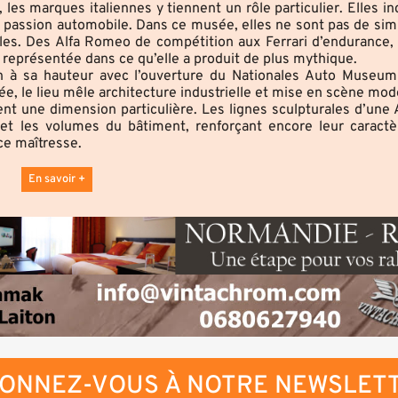
es marques italiennes y tiennent un rôle particulier. Elles in
la passion automobile. Dans ce musée, elles ne sont pas de si
les. Des Alfa Romeo de compétition aux Ferrari d’endurance,
st représentée dans ce qu’elle a produit de plus mythique.
rin à sa hauteur avec l’ouverture du Nationales Auto Museu
tée, le lieu mêle architecture industrielle et mise en scène mod
ent une dimension particulière. Les lignes sculpturales d’une
 et les volumes du bâtiment, renforçant encore leur caract
ce maîtresse.
En savoir +
ONNEZ-VOUS À NOTRE NEWSLET