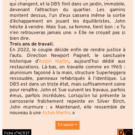
qui changent, et la DB5 finit dans un jardin, immobile,
devenant l’attraction du quartier. Les gamins
montent dessus, l’un d’eux cassera même la sortie
d’échappement en jouant les équilibristes. John
hésite à vendre. Mais Sue, sa femme, tient bon : « Tu
n’en retrouveras jamais une. » Elle ne croyait pas si
bien dire.
Trois ans de travail.
En 2022, le couple décide enfin de rendre justice à
l’auto. Direction Newport Pagnell, le sanctuaire
historique d’
Aston Martin
, aujourd’hui dédié aux
restaurations. Là-bas, on travaille comme en 1965 :
aluminium façonné à la main, structure Superleggera
ressoudée, panneaux refabriqués à l’identique. La
DB5 est dans un triste état, mais suffisamment saine
pour renaître. John et Sue suivent les travaux, parfois
émus, parfois incrédules. Lorsqu’on lui présente la
carrosserie fraîchement repeinte en Silver Birch,
John murmure : « Maintenant, elle ressemble de
nouveau à une
Aston Martin
. »
En savoir +
Fiche n°AC937