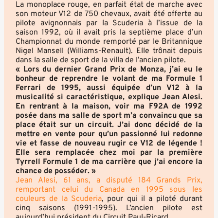
La monoplace rouge, en parfait état de marche avec
son moteur V12 de 750 chevaux, avait été offerte au
pilote avignonnais par la Scuderia à l’issue de la
saison 1992, où il avait pris la septième place d’un
Championnat du monde remporté par le Britannique
Nigel Mansell (Williams-Renault). Elle trônait depuis
dans la salle de sport de la villa de l’ancien pilote.
« Lors du dernier Grand Prix de Monza, j’ai eu le
bonheur de reprendre le volant de ma Formule 1
Ferrari de 1995, aussi équipée d’un V12 à la
musicalité si caractéristique, explique Jean Alesi.
En rentrant à la maison, voir ma F92A de 1992
posée dans ma salle de sport m’a convaincu que sa
place était sur un circuit. J’ai donc décidé de la
mettre en vente pour qu’un passionné lui redonne
vie et fasse de nouveau rugir ce V12 de légende !
Elle sera remplacée chez moi par la première
Tyrrell Formule 1 de ma carrière que j’ai encore la
chance de posséder. »
Jean Alesi, 61 ans, a disputé 184 Grands Prix,
remportant celui du Canada en 1995 sous les
couleurs de la Scuderia
, pour qui il a piloté durant
cinq saisons (1991-1995). L’ancien pilote est
aujourd’hui président du Circuit Paul-Ricard.