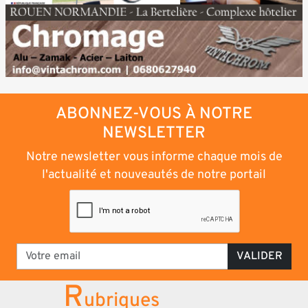
ABONNEZ-VOUS À NOTRE
NEWSLETTER
Notre newsletter vous informe chaque mois de
l'actualité et nouveautés de notre portail
VALIDER
R
ubriques