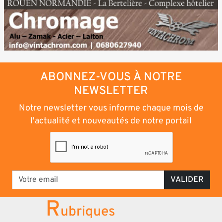
ABONNEZ-VOUS À NOTRE
NEWSLETTER
Notre newsletter vous informe chaque mois de
l'actualité et nouveautés de notre portail
VALIDER
R
ubriques