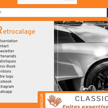
R
etrocalage
ésentation
ntact
wsletter
rtenariats
atistiques
ess-Book
ntions
tre logo
cebook
stragram
atsapp
ANNONCEUR