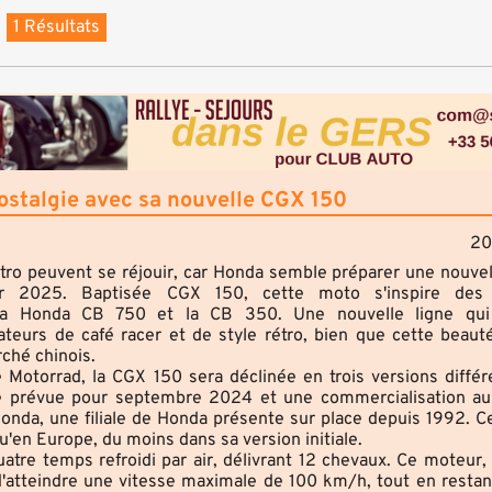
1 Résultats
ostalgie avec sa nouvelle CGX 150
20
ro peuvent se réjouir, car Honda semble préparer une nouve
r 2025. Baptisée CGX 150, cette moto s'inspire des 
a Honda CB 750 et la CB 350. Une nouvelle ligne qui
eurs de café racer et de style rétro, bien que cette beauté
rché chinois.
 Motorrad, la CGX 150 sera déclinée en trois versions différ
lle prévue pour septembre 2024 et une commercialisation a
da, une filiale de Honda présente sur place depuis 1992. Ce
'en Europe, du moins dans sa version initiale.
re temps refroidi par air, délivrant 12 chevaux. Ce moteur, 
'atteindre une vitesse maximale de 100 km/h, tout en resta