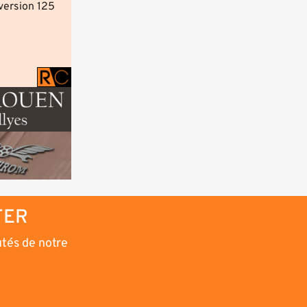
version 125
TER
utés de notre