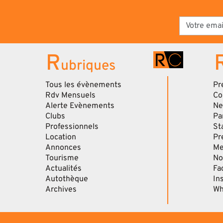
R
ubriques
Tous les évènements
Pr
Rdv Mensuels
Co
Alerte Evènements
Ne
Clubs
Pa
Professionnels
St
Location
Pr
Annonces
Me
Tourisme
No
Actualités
Fa
Autothèque
In
Archives
Wh