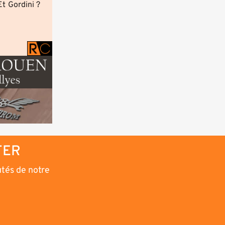
t Gordini ?
TER
utés de notre