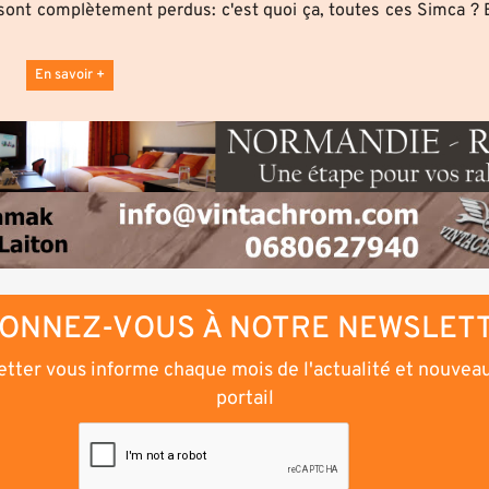
ont complètement perdus: c'est quoi ça, toutes ces Simca ? E
En savoir +
ONNEZ-VOUS À NOTRE NEWSLET
tter vous informe chaque mois de l'actualité et nouvea
portail