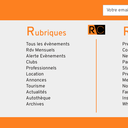
R
ubriques
Tous les évènements
Pr
Rdv Mensuels
Co
Alerte Evènements
Ne
Clubs
Pa
Professionnels
St
Location
Pr
Annonces
Me
Tourisme
No
Actualités
Fa
Autothèque
In
Archives
Wh