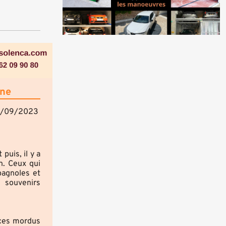
nne
0/09/2023
puis, il y a
n. Ceux qui
bagnoles et
 souvenirs
s ces mordus