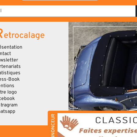
R
etrocalage
ésentation
ntact
wsletter
rtenariats
atistiques
ess-Book
ntions
tre logo
cebook
stragram
atsapp
ANNONCEUR