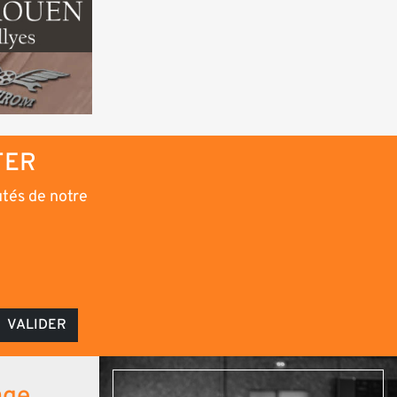
TER
utés de notre
VALIDER