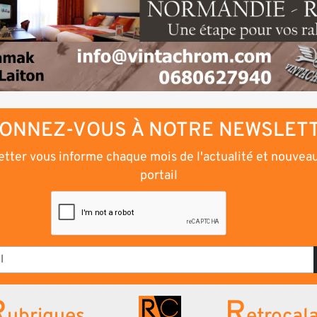
ONNEZ-VOUS À NOTRE NEWSLET
tter vous informe chaque mois de l'actualité et nouvea
portail
R
R