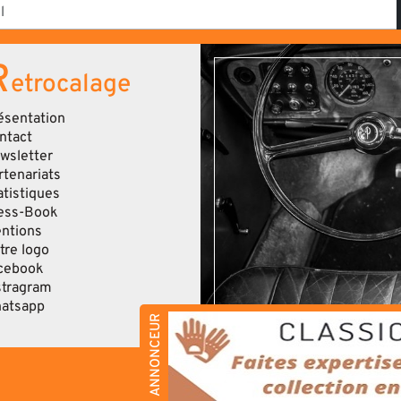
R
etrocalage
ésentation
ntact
wsletter
rtenariats
atistiques
ess-Book
ntions
tre logo
cebook
stragram
atsapp
ANNONCEUR