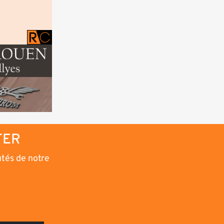
TER
utés de notre