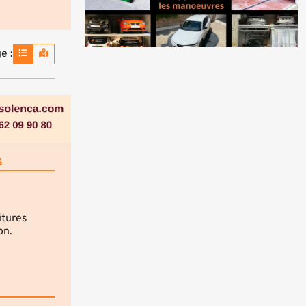
e :
s
itures
on.