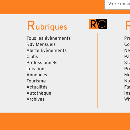
R
ubriques
Tous les évènements
Pr
Rdv Mensuels
Co
Alerte Evènements
Ne
Clubs
Pa
Professionnels
St
Location
Pr
Annonces
Me
Tourisme
No
Actualités
Fa
Autothèque
In
Archives
Wh