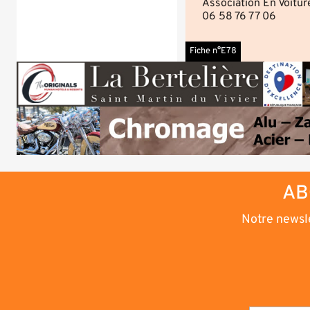
Association En Voitur
06 58 76 77 06
Fiche n°E78
AB
Notre newsle