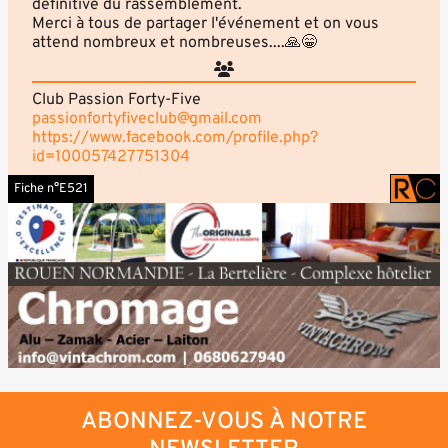
définitive du rassemblement.
Merci à tous de partager l'événement et on vous
attend nombreux et nombreuses....🙏😁
Club Passion Forty-Five
passionfortyfiveclub@gmail.com
https://www.facebook.com/profile.php?
id=100057427751304
Fiche n°E521
ABONNEZ-VOUS À NOTRE