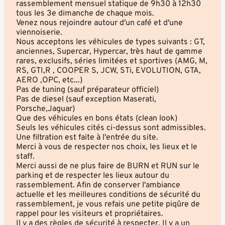
rassemblement mensuel statique de 9h30 à 12h30
tous les 3e dimanche de chaque mois.
Venez nous rejoindre autour d'un café et d'une
viennoiserie.
Nous acceptons les véhicules de types suivants : GT,
anciennes, Supercar, Hypercar, très haut de gamme
rares, exclusifs, séries limitées et sportives (AMG, M,
RS, GTI,R , COOPER S, JCW, STi, EVOLUTION, GTA,
AERO ,OPC, etc...)
Pas de tuning (sauf préparateur officiel)
Pas de diesel (sauf exception Maserati,
Porsche,Jaguar)
Que des véhicules en bons états (clean look)
Seuls les véhicules cités ci-dessus sont admissibles.
Une filtration est faite à l'entrée du site.
Merci à vous de respecter nos choix, les lieux et le
staff.
Merci aussi de ne plus faire de BURN et RUN sur le
parking et de respecter les lieux autour du
rassemblement. Afin de conserver l'ambiance
actuelle et les meilleures conditions de sécurité du
rassemblement, je vous refais une petite piqûre de
rappel pour les visiteurs et propriétaires.
Il y a des règles de sécurité à respecter. Il y a un