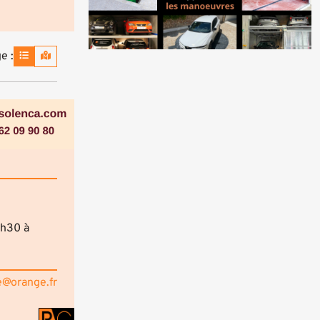
e :
8h30 à
e@orange.fr