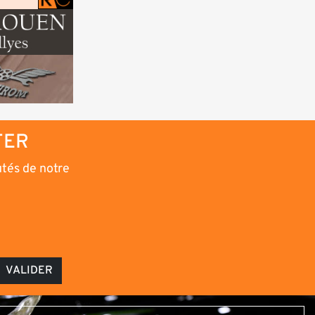
TER
utés de notre
VALIDER