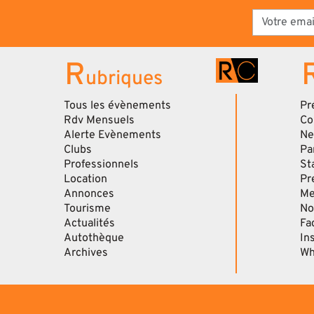
R
ubriques
Tous les évènements
Pr
Rdv Mensuels
Co
Alerte Evènements
Ne
Clubs
Pa
Professionnels
St
Location
Pr
Annonces
Me
Tourisme
No
Actualités
Fa
Autothèque
In
Archives
Wh