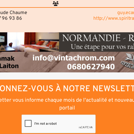
Claude Chaume
guy.eca
7 96 93 86
http://www.spiritr
ONNEZ-VOUS À NOTRE NEWSLET
tter vous informe chaque mois de l'actualité et nouvea
portail