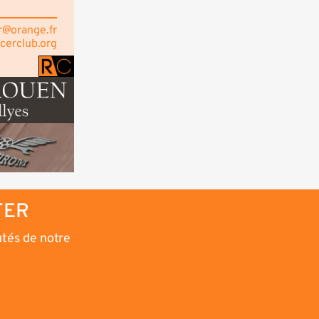
r@orange.fr
acerclub.org
TER
utés de notre