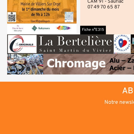
CAM 91 - Sauriac
07 49 70 65 87
Fiche n°E315
AB
Notre newsle