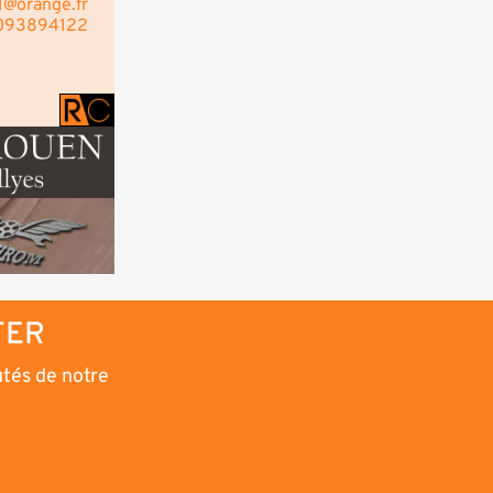
1@orange.fr
7093894122
TER
utés de notre