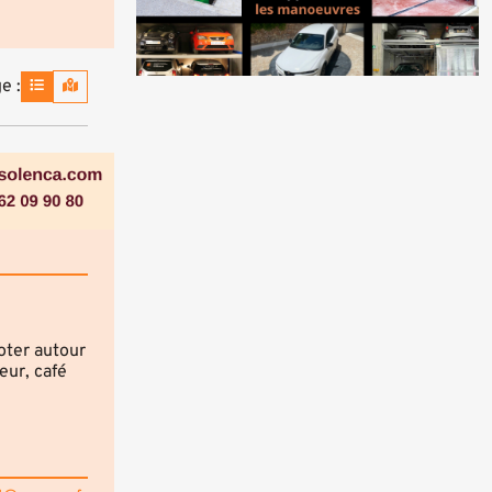
e :
oter autour
ur, café