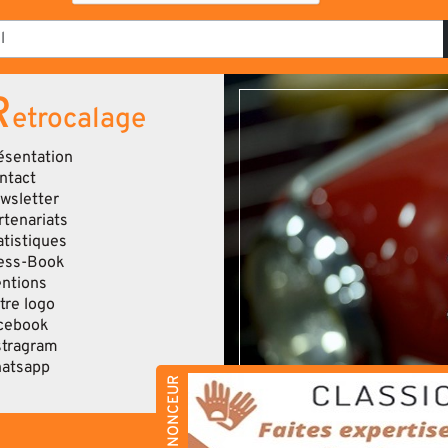
R
etrocalage
ésentation
ntact
wsletter
rtenariats
atistiques
ess-Book
ntions
tre logo
cebook
stragram
atsapp
ANNONCEUR