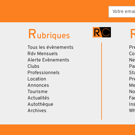
R
ubriques
Tous les évènements
Pr
Rdv Mensuels
Co
Alerte Evènements
Ne
Clubs
Pa
Professionnels
St
Location
Pr
Annonces
Me
Tourisme
No
Actualités
Fa
Autothèque
In
Archives
Wh