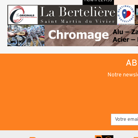
Fiche n°E29153
AB
Notre newsle