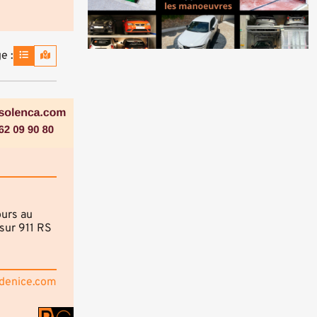
e :
ours au
 sur 911 RS
bdenice.com