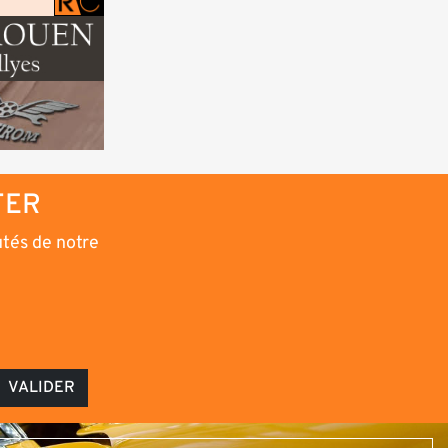
TER
utés de notre
VALIDER