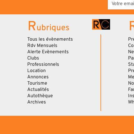
R
ubriques
Tous les évènements
Pr
Rdv Mensuels
Co
Alerte Evènements
Ne
Clubs
Pa
Professionnels
St
Location
Pr
Annonces
Me
Tourisme
No
Actualités
Fa
Autothèque
In
Archives
Wh