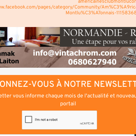
americainesclubmontluco
ww.facebook.com/pages/category/Community/Am%C3%A9rica
Montlu%C3%A7onnais-1115836
ONNEZ-VOUS À NOTRE NEWSLET
tter vous informe chaque mois de l'actualité et nouvea
portail