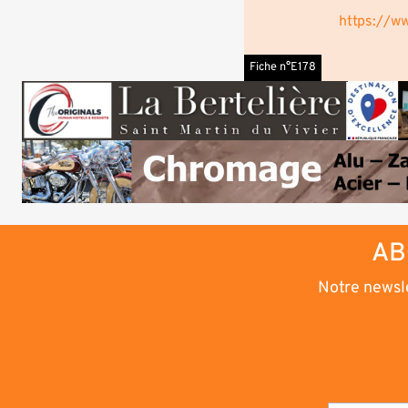
https://w
Fiche n°E178
AB
Notre newsle