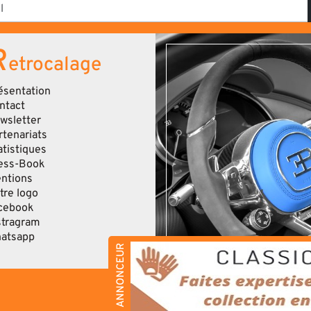
R
etrocalage
ésentation
ntact
wsletter
rtenariats
atistiques
ess-Book
ntions
tre logo
cebook
stragram
atsapp
ANNONCEUR