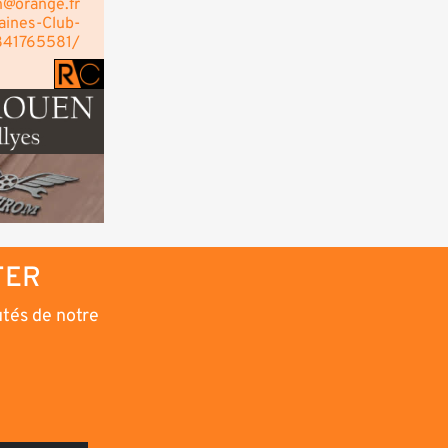
n@orange.fr
ines-Club-
841765581/
TER
utés de notre